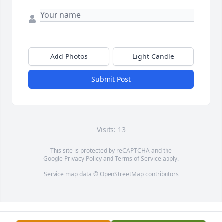
Add Photos
Light Candle
Submit Post
Visits: 13
This site is protected by reCAPTCHA and the
Google
Privacy Policy
and
Terms of Service
apply.
Service map data ©
OpenStreetMap
contributors