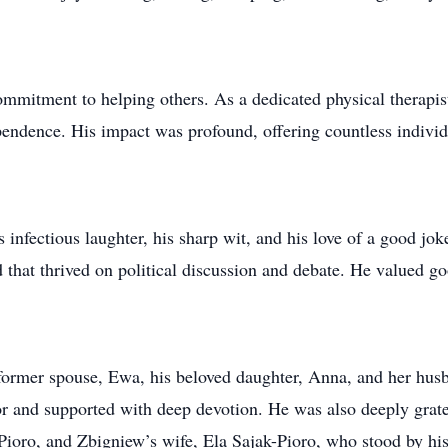
commitment to helping others. As a dedicated physical therapis
endence. His impact was profound, offering countless individu
fectious laughter, his sharp wit, and his love of a good jok
d that thrived on political discussion and debate. He valued g
ormer spouse, Ewa, his beloved daughter, Anna, and her husba
and supported with deep devotion. He was also deeply gratef
 Pioro, and Zbigniew’s wife, Ela Sajak-Pioro, who stood by his