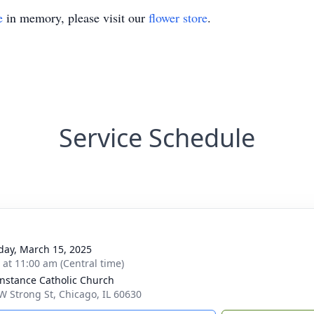
e
in memory, please visit our
flower store
.
Service Schedule
day, March 15, 2025
s at 11:00 am (Central time)
onstance Catholic Church
W Strong St, Chicago, IL 60630