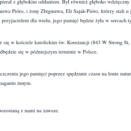
spierał z głębokim oddaniem. Był również głęboko wdzięczny 
iewa Pióro, i żony Zbigniewa, Eli Sajak-Pióro, którzy stali u
 przyjacielem dla wielu, jego pamięć będzie żyła w sercach ty
e się w kościele katolickim św. Konstancji (843 W Strong St
odbędzie się w późniejszym terminie w Polsce.
zczenia jego pamięci poprzez spędzanie czasu na łonie natury
maganiu innym.
pozostaną z nami na zawsze.