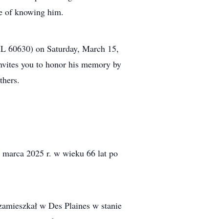
ge of knowing him.
 IL 60630) on Saturday, March 15,
y invites you to honor his memory by
thers.
 marca 2025 r. w wieku 66 lat po
zamieszkał w Des Plaines w stanie