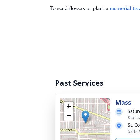
To send flowers or plant a
memorial tre
Past Services
Mass
+
Satur
−
Start
St. C
5843 