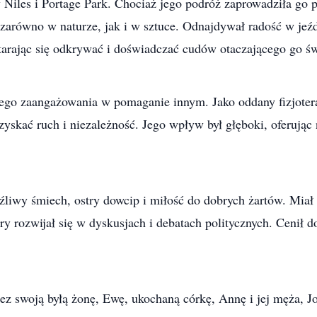
 Niles i Portage Park. Chociaż jego podróż zaprowadziła go p
zarówno w naturze, jak i w sztuce. Odnajdywał radość w jeźdz
arając się odkrywać i doświadczać cudów otaczającego go św
jego zaangażowania w pomaganie innym. Jako oddany fizjot
skać ruch i niezależność. Jego wpływ był głęboki, oferując
raźliwy śmiech, ostry dowcip i miłość do dobrych żartów. Miał
óry rozwijał się w dyskusjach i debatach politycznych. Cenił 
z swoją byłą żonę, Ewę, ukochaną córkę, Annę i jej męża, Jo