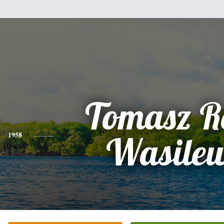
Tomasz R
1958
Wasilew