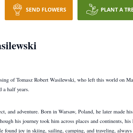
SEND FLOWERS
PLANT A TR
silewski
ing of Tomasz Robert Wasilewski, who left this world on Marc
d a half years.
ct, and adventure. Born in Warsaw, Poland, he later made his 
Though his journey took him across places and continents, his 
e found joy in skiing, sailing, camping, and traveling, always