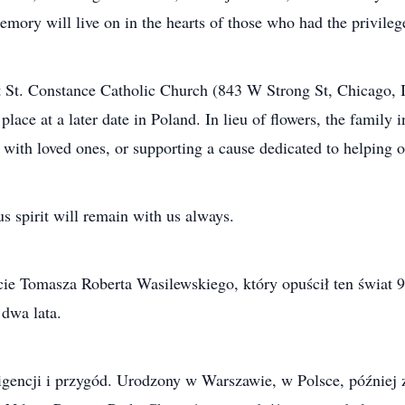
memory will live on in the hearts of those who had the privile
at St. Constance Catholic Church (843 W Strong St, Chicago,
 place at a later date in Poland. In lieu of flowers, the famil
 with loved ones, or supporting a cause dedicated to helping o
s spirit will remain with us always.
e Tomasza Roberta Wasilewskiego, który opuścił ten świat 9
dwa lata.
igencji i przygód. Urodzony w Warszawie, w Polsce, później 