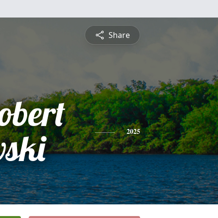
Share
obert
ski
2025